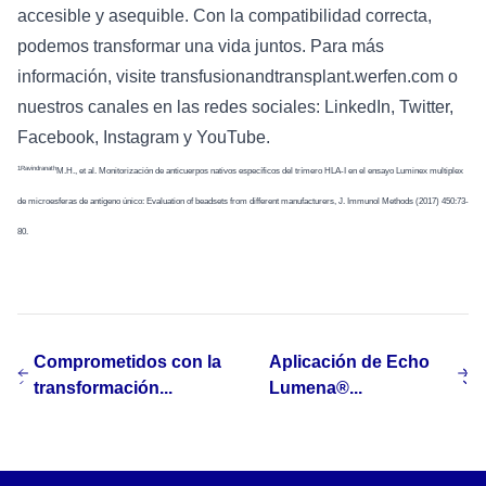
accesible y asequible. Con la compatibilidad correcta,
podemos transformar una vida juntos. Para más
información, visite
transfusionandtransplant.werfen.com
o
nuestros canales en las redes sociales:
LinkedIn
,
Twitter
,
Facebook
,
Instagram
y
YouTube
.
1Ravindranath
M.H., et al. Monitorización de anticuerpos nativos específicos del trímero HLA-I en el ensayo Luminex multiplex
de microesferas de antígeno único: Evaluation of beadsets from different manufacturers, J. Immunol Methods (2017) 450:73-
80.
Comprometidos con la
Aplicación de Echo
transformación...
Lumena®...