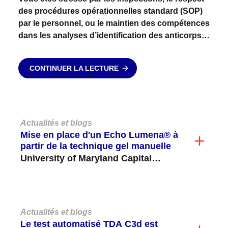
des procédures opérationnelles standard (SOP)
par le personnel, ou le maintien des compétences
dans les analyses d’identification des anticorps ?
Des risques d’erreurs administratives ou
d’omissions existent-ils actuellement dans votre
CONTINUER LA LECTURE
laboratoire ?...
Actualités et blogs
Mise en place d'un Echo Lumena® à
partir de la technique gel manuelle
University of Maryland Capital
Region Health Medical Center
(former Prince George's Hospital)
est localisé dans...
Actualités et blogs
Le test automatisé TDA C3d est