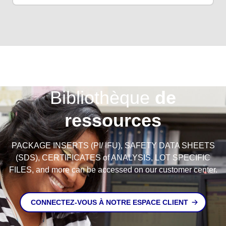
Bibliothèque
de
ressources
PACKAGE INSERTS (PI/ IFU), SAFETY DATA SHEETS
(SDS), CERTIFICATES of ANALYSIS, LOT SPECIFIC
FILES, and more can be accessed on our customer center.
CONNECTEZ-VOUS À NOTRE ESPACE CLIENT