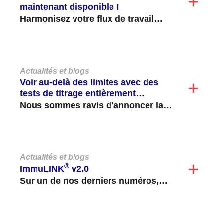
maintenant disponible !
Harmonisez votre flux de travail
avec le nouveau test automatisé
TDA C3d d'Immucor, disponible
sur...
Actualités et blogs
Voir au-delà des limites avec des
tests de titrage entièrement
automatisés
Nous sommes ravis d'annoncer la
disponibilité de nos tests de titrage
ABO et non-ABO entièrement...
Actualités et blogs
®
ImmuLINK
v2.0
Sur un de nos derniers numéros,
nous étions ravis d'annoncer le
lancement d'ImmuLINK v2.0 !...