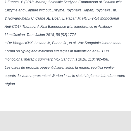
1
Funato, Y. (2018, March). Scientific Study on Comparison of Column with
Enzyme and Capture without Enzyme. Toyonaka, Japan; Toyonaka Hp.
2 Howard-Menk C, Crane JE, Doshi L, Papari M. HU5F9-G4 Monoclonal
Anti-CD47 Therapy: A First Experience with Interference in Antibody
Identification. Transfusion 2018; 58 [S2]:177A.​​​​​​​​​​​​​​​
De Vooght KMK, Lozano M, Bueno JL, et al. Vox Sanguinis International
3
Forum on typing and matching strategies in patients on anti-CD38
monoclonal therapy: summary. Vox Sanguinis 2018; 113:492-498.
Les offres de produits peuvent différer selon la région, veuillez vérifier
auprès de votre représentant Werfen local le statut réglementaire dans votre
région.