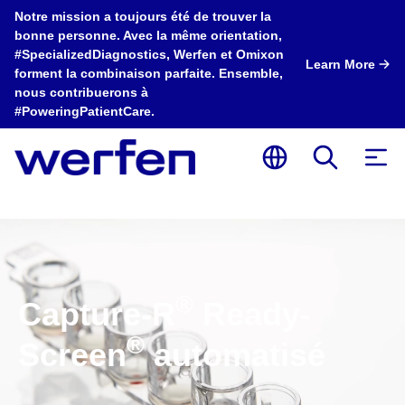
Notre mission a toujours été de trouver la
bonne personne. Avec la même orientation,
#SpecializedDiagnostics, Werfen et Omixon
Learn More
forment la combinaison parfaite. Ensemble,
nous contribuerons à
#PoweringPatientCare.
®
Capture-R
Ready-
®
Screen
automatisé