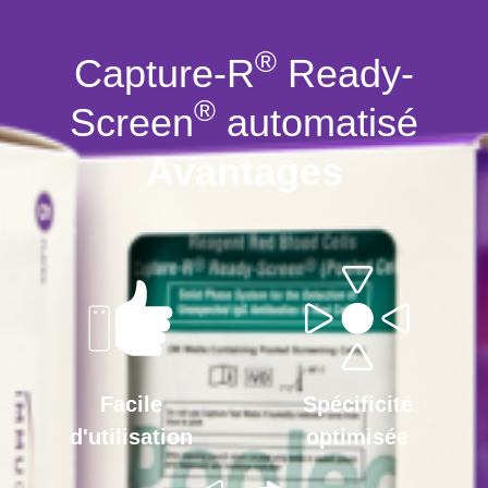
®
Capture-R
Ready-
®
Screen
automatisé
Avantages
Facile
Spécificité
d'utilisation
optimisée