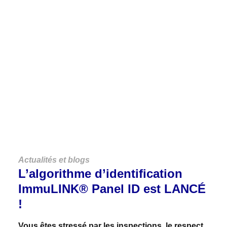
Découvrez
Nos
Actualités
VOIR TOUTES LES ACTUALITÉS ET BLOGS
Actualités et blogs
L’algorithme d’identification
ImmuLINK® Panel ID est LANCÉ
!
Vous êtes stressé par les inspections, le respect