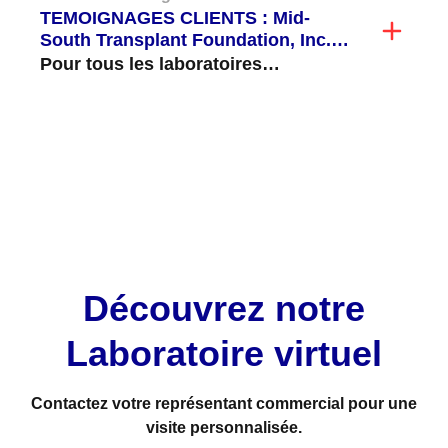
TEMOIGNAGES CLIENTS : Mid-
South Transplant Foundation, Inc.
Validation et mise en routine du C3d
Pour tous les laboratoires
d'histocompatibilité, les tests de
cytotoxicité dépendante du
complément (CDC) s'avèrent longs...
VOIR TOUT
Découvrez notre
Laboratoire virtuel
Contactez votre représentant commercial pour une
visite personnalisée.