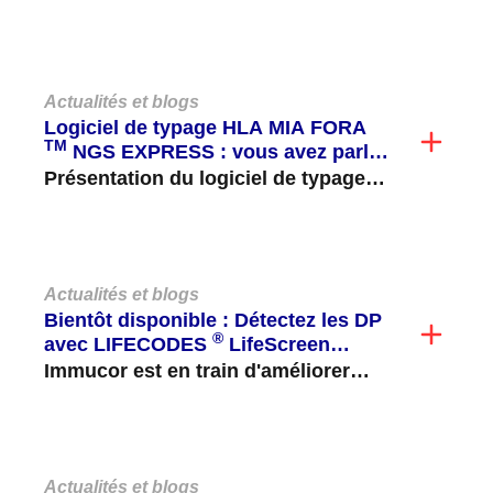
d'Omixon, une société privée basée
à Budapest, en Hongrie, qui se...
Actualités et blogs
Logiciel de typage HLA MIA FORA
TM
NGS EXPRESS : vous avez parlé,
nous vous avons écouté !
Présentation du logiciel de typage
HLA MIA FORA NGS EXPRESS, la
prochaine étape d'Immucor pour...
Actualités et blogs
Bientôt disponible : Détectez les DP
®
avec LIFECODES
LifeScreen
Deluxe !
Immucor est en train d'améliorer
notre LIFECODES ® LifeScreen
Deluxe (LMX) pour ajouter des
billes...
Actualités et blogs