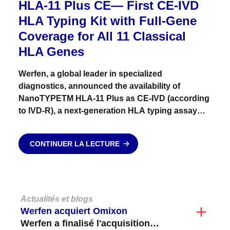
HLA-11 Plus CE— First CE-IVD
HLA Typing Kit with Full-Gene
Coverage for All 11 Classical
HLA Genes
Werfen, a global leader in specialized
diagnostics, announced the availability of
NanoTYPETM HLA-11 Plus as CE-IVD (according
to IVD-R), a next-generation HLA typing assay
offering true full-gene coverage — from 5′UTR to
3′UTR — across all 11 classical HLA genes....
CONTINUER LA LECTURE
Actualités et blogs
Werfen acquiert Omixon
Werfen a finalisé l'acquisition