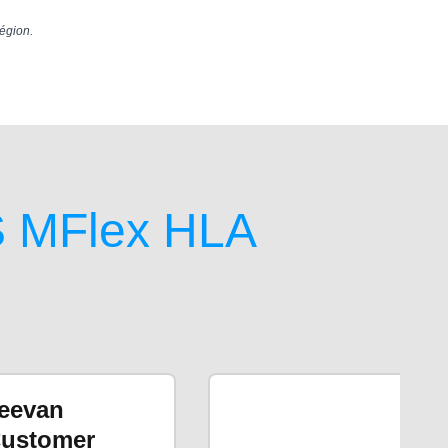
région.
S MFlex HLA
eevan
Dr L
ustomer
Pat