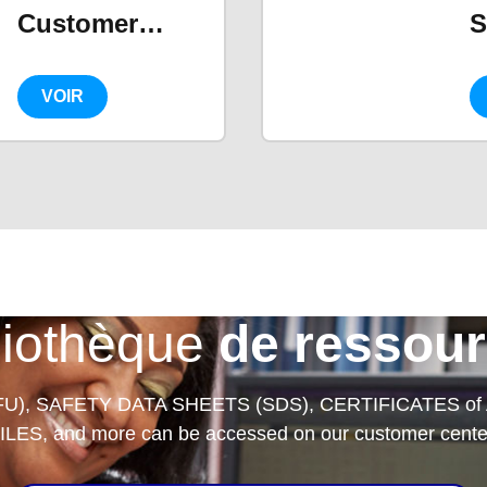
Customer
S
Spotlight
VOIR
liothèque
de ressou
FU), SAFETY DATA SHEETS (SDS), CERTIFICATES of
ILES, and more can be accessed on our customer cente