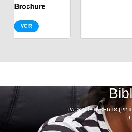
Brochure
VOIR
Bib
PACKAGE INSERTS (PI/ I
F