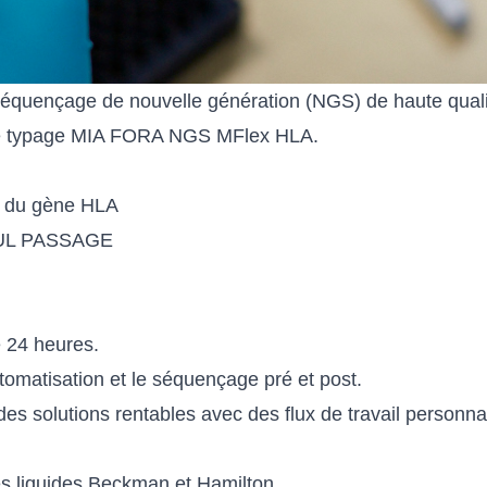
Les détails
 génotypage HLA haute résolution des loci de classe I e
quençage de nouvelle génération (NGS) de haute qualité
t de typage MIA FORA NGS MFlex HLA.
ns du gène HLA
SEUL PASSAGE
 24 heures.
utomatisation et le séquençage pré et post.
es solutions rentables avec des flux de travail personna
des liquides Beckman et Hamilton.