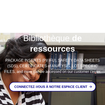
Bibliothèque
de
ressources
PACKAGE INSERTS (PI/ IFU), SAFETY DATA SHEETS
(SDS), CERTIFICATES of ANALYSIS, LOT SPECIFIC
FILES, and more can be accessed on our customer center.
CONNECTEZ-VOUS À NOTRE ESPACE CLIENT