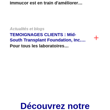
Deluxe !
Immucor est en train d'améliorer
notre LIFECODES ® LifeScreen
Deluxe (LMX) pour ajouter des
billes...
Actualités et blogs
TEMOIGNAGES CLIENTS : Mid-
South Transplant Foundation, Inc.
Validation et mise en routine du C3d
Pour tous les laboratoires
d'histocompatibilité, les tests de
cytotoxicité dépendante du
complément (CDC) s'avèrent longs...
VOIR TOUT
Découvrez notre