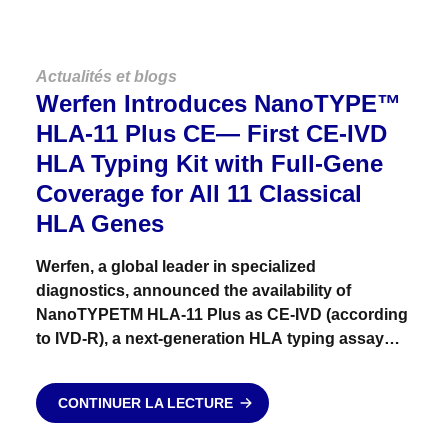
Actualités et blogs
Werfen Introduces NanoTYPE™
HLA-11 Plus CE— First CE-IVD
HLA Typing Kit with Full-Gene
Coverage for All 11 Classical
HLA Genes
Werfen, a global leader in specialized
diagnostics, announced the availability of
NanoTYPETM HLA-11 Plus as CE-IVD (according
to IVD-R), a next-generation HLA typing assay
offering true full-gene coverage — from 5′UTR to
3′UTR — across all 11 classical HLA genes....
CONTINUER LA LECTURE