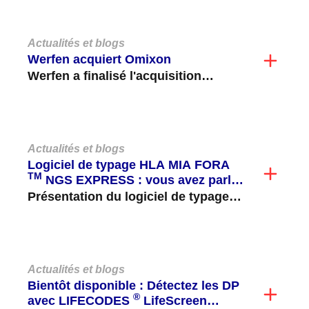
Actualités et blogs
Werfen acquiert Omixon
Werfen a finalisé l'acquisition
d'Omixon, une société privée basée
à Budapest, en Hongrie, qui se...
Actualités et blogs
Logiciel de typage HLA MIA FORA
TM
NGS EXPRESS : vous avez parlé,
nous vous avons écouté !
Présentation du logiciel de typage
HLA MIA FORA NGS EXPRESS, la
prochaine étape d'Immucor pour...
Actualités et blogs
Bientôt disponible : Détectez les DP
®
avec LIFECODES
LifeScreen