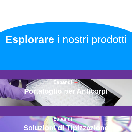
Esplorare
i nostri prodotti
Espandi
Portafoglio per Anticorpi
Espandi
Soluzioni di Tipizzazione