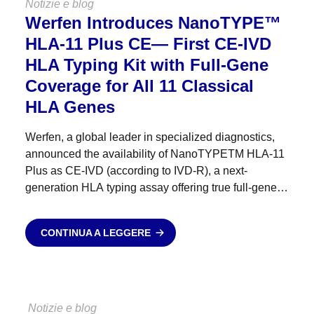
Notizie e blog
Werfen Introduces NanoTYPE™
HLA-11 Plus CE— First CE-IVD
HLA Typing Kit with Full-Gene
Coverage for All 11 Classical
HLA Genes
Werfen, a global leader in specialized diagnostics,
announced the availability of NanoTYPETM HLA-11
Plus as CE-IVD (according to IVD-R), a next-
generation HLA typing assay offering true full-gene
coverage — from 5′UTR to 3′UTR — across all 11
classical HLA genes....
CONTINUA A LEGGERE
Notizie e blog