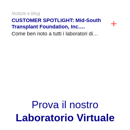
DP!...
Notizie e blog
CUSTOMER SPOTLIGHT: Mid-South
Transplant Foundation, Inc.
Convalida e implementazione del
Come ben noto a tutti i laboratori di
test C3d
istocompatibilità, il test di citotossicità
complementare-dipendente (CDC)...
MOSTRA TUTTO
Prova il nostro
Laboratorio Virtuale