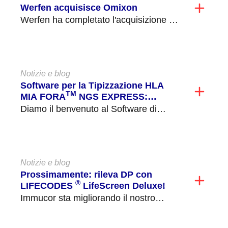
Werfen acquisisce Omixon
Werfen ha completato l'acquisizione di
Omixon, un'azienda privata con sede a
Budapest, in Ungheria, focalizzata...
Notizie e blog
Software per la Tipizzazione HLA
TM
MIA FORA
NGS EXPRESS:
abbiamo ascoltato le vostre
Diamo il benvenuto al Software di
esigenze!
Tipizzazione MIA FORA NGS
EXPRESS, l'evoluzione di Immucor in...
Notizie e blog
Prossimamente: rileva DP con
®
LIFECODES
LifeScreen Deluxe!
Immucor sta migliorando il nostro
LIFECODES ® LifeScreen Deluxe
(LMX) per aggiungere bead potenziate