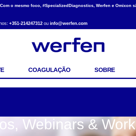
 Com o mesmo foco, #SpecializedDiagnostics, Werfen e Omixon s
nos:
+351-214247312
ou
info@werfen.com
TE
COAGULAÇÃO
SOBRE
os, Webinars & Wor