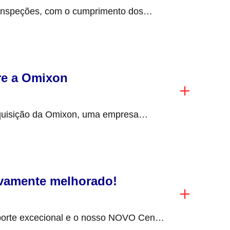
inspeções, com o cumprimento dos
om a manutenção...
re a Omixon
quisição da Omixon, uma empresa
apeste, Hungria, centrada...
ivamente melhorado!
orte excecional e o nosso NOVO Centro