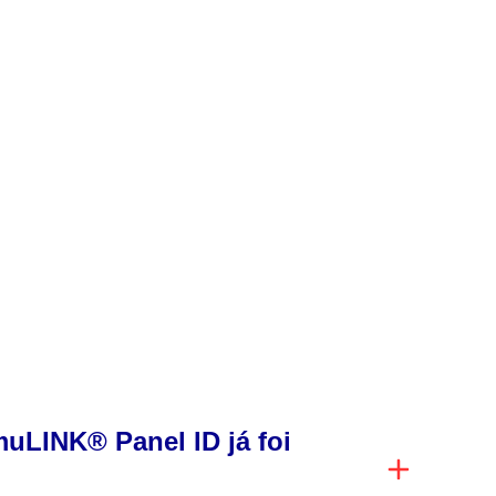
co
uLINK® Panel ID já foi