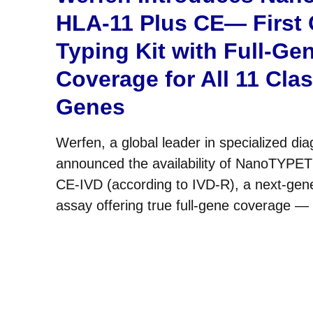
HLA-11 Plus CE— First
Typing Kit with Full-Ge
Coverage for All 11 Cla
Genes
Werfen, a global leader in specialized dia
announced the availability of NanoTYPE
CE-IVD (according to IVD-R), a next-gen
assay offering true full-gene coverage —
3′UTR — across all 11 classical HLA gene