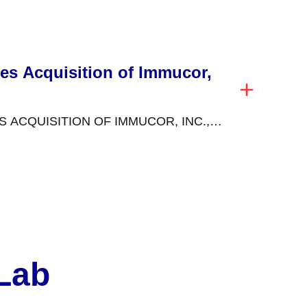
nte é uma...
es Acquisition of Immucor,
ACQUISITION OF IMMUCOR, INC.,
HIP IN SPECIALIZED DIAGNOSTICS
November...
 Lab