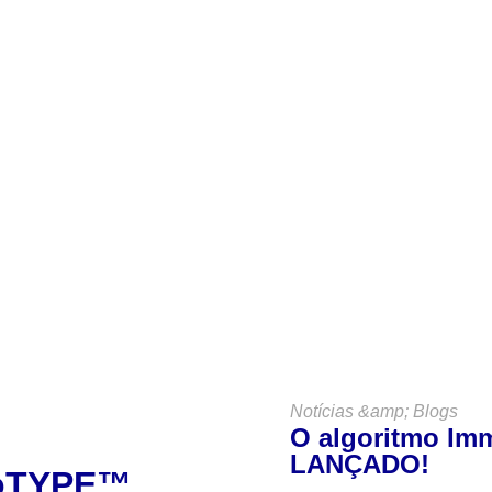
antenha-se
Connos
VER TODAS AS NOTÍCIAS &AMP; BLOGS
Notícias &amp; Blogs
O algoritmo Imm
LANÇADO!
noTYPE™