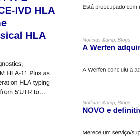
Está preocupado com 
 CE-IVD HLA
POPs pela equipa e c
ne
ssical HLA
Notícias &amp; Blogs
A Werfen adqui
gnostics,
A Werfen concluiu a a
TM HLA-11 Plus as
privada sediada em Bud
eration HLA typing
 from 5′UTR to
s....
Notícias &amp; Blogs
NOVO e definit
Merece um serviço/sup