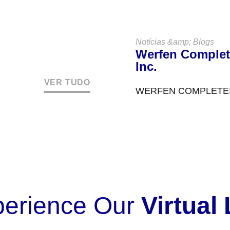
de Atendimento ao Clie
Notícias &amp; Blogs
Werfen Complet
Inc.
VER TUDO
WERFEN COMPLETES 
EXPANDING LEADERS
Werfen announced in 
perience Our
Virtual