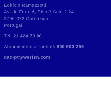
Edifício Ramazzotti
Av. do Forte 6, Piso 3 Sala 2.24
2790-072 Carnaxide
Portugal
Tel.
21 424 73 00
Atendimiento a clientes
800 500 256
dac-pt@werfen.com