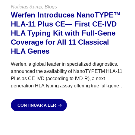
Notícias &amp; Blogs
Werfen Introduces NanoTYPE™
HLA-11 Plus CE— First CE-IVD
HLA Typing Kit with Full-Gene
Coverage for All 11 Classical
HLA Genes
Werfen, a global leader in specialized diagnostics,
announced the availability of NanoTYPETM HLA-11
Plus as CE-IVD (according to IVD-R), a next-
generation HLA typing assay offering true full-gene
coverage — from 5′UTR to 3′UTR — across all 11
classical HLA genes....
CONTINUAR A LER