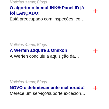
Notícias &amp; Blogs
O algoritmo ImmuLINK® Panel ID já
foi LANÇADO!
Está preocupado com inspeções, com
o cumprimento dos POPs pela equipa
e com a manutenção...
Notícias &amp; Blogs
A Werfen adquire a Omixon
A Werfen concluiu a aquisição da
Omixon, uma empresa privada sediada
em Budapeste, Hungria, centrada...
Notícias &amp; Blogs
NOVO e definitivamente melhorado!
Merece um serviço/suporte excecional
e o nosso NOVO Centro de
Atendimento ao Cliente é uma...