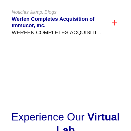
Notícias &amp; Blogs
Werfen Completes Acquisition of
Immucor, Inc.
WERFEN COMPLETES ACQUISITION
OF IMMUCOR, INC., EXPANDING
LEADERSHIP IN SPECIALIZED
DIAGNOSTICS Werfen announced in
VER TUDO
November...
Experience Our
Virtual
Lab