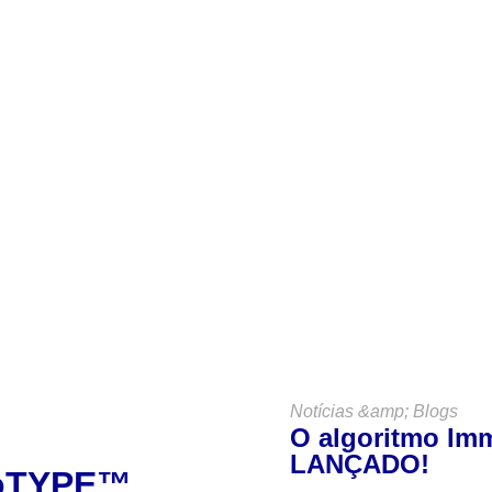
antenha-se
Connos
VER TODAS AS NOTÍCIAS &AMP; BLOGS
Notícias &amp; Blogs
O algoritmo Imm
LANÇADO!
noTYPE™