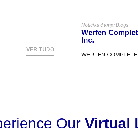
de Atendimento ao Clie
Notícias &amp; Blogs
Werfen Complet
Inc.
VER TUDO
WERFEN COMPLETES 
EXPANDING LEADERS
Werfen announced in 
perience Our
Virtual