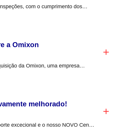
inspeções, com o cumprimento dos
om a manutenção...
re a Omixon
quisição da Omixon, uma empresa
apeste, Hungria, centrada...
ivamente melhorado!
orte excecional e o nosso NOVO Centro