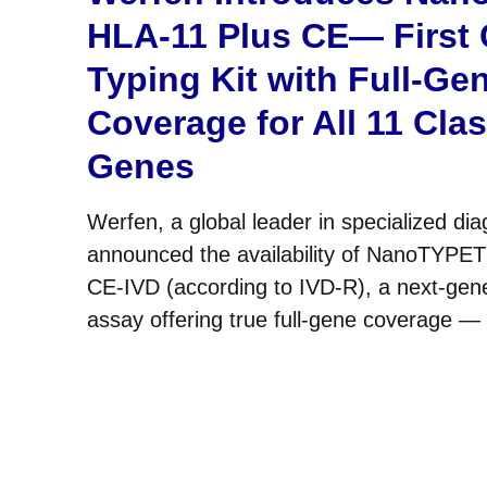
HLA-11 Plus CE— First
Typing Kit with Full-Ge
Coverage for All 11 Cla
Genes
Werfen, a global leader in specialized dia
announced the availability of NanoTYPE
CE-IVD (according to IVD-R), a next-gen
assay offering true full-gene coverage —
3′UTR — across all 11 classical HLA gene