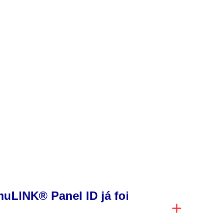
co
uLINK® Panel ID já foi