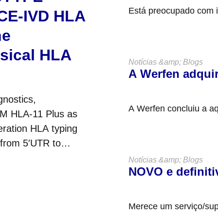
Está preocupado com 
 CE-IVD HLA
POPs pela equipa e c
ne
ssical HLA
Notícias &amp; Blogs
A Werfen adqui
gnostics,
A Werfen concluiu a a
TM HLA-11 Plus as
privada sediada em Bud
eration HLA typing
 from 5′UTR to
s....
Notícias &amp; Blogs
NOVO e definit
Merece um serviço/sup