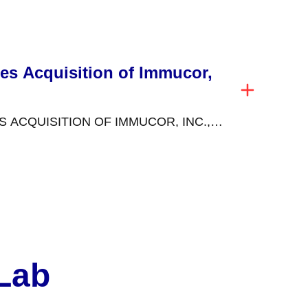
nte é uma...
es Acquisition of Immucor,
ACQUISITION OF IMMUCOR, INC.,
HIP IN SPECIALIZED DIAGNOSTICS
November...
 Lab