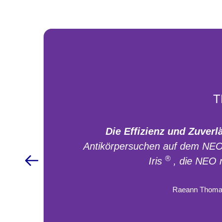
T
Die Effizienz und Zuver
Antikörpersuchen auf dem NEO 
®
Iris
, die NEO n
Raeann Thomas,