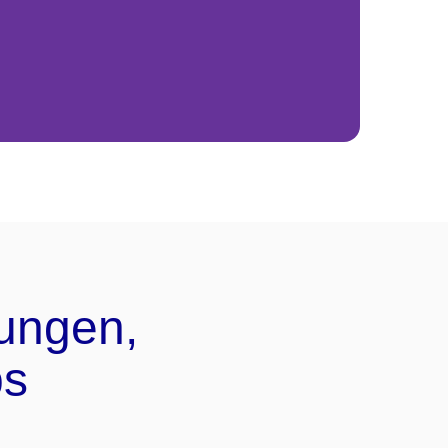
ungen,
ps