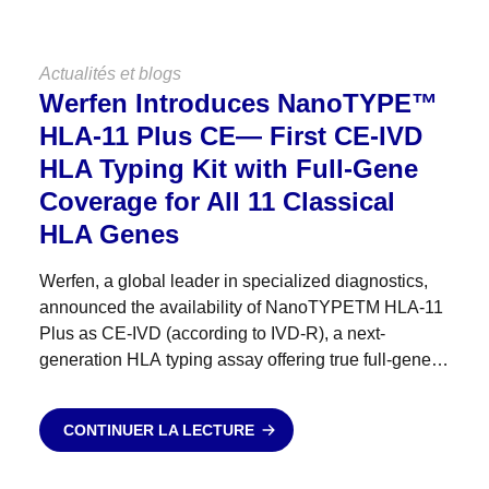
Actualités et blogs
Werfen Introduces NanoTYPE™
HLA-11 Plus CE— First CE-IVD
HLA Typing Kit with Full-Gene
Coverage for All 11 Classical
HLA Genes
Werfen, a global leader in specialized diagnostics,
announced the availability of NanoTYPETM HLA-11
Plus as CE-IVD (according to IVD-R), a next-
generation HLA typing assay offering true full-gene
coverage — from 5′UTR to 3′UTR — across all 11
classical HLA genes....
CONTINUER LA LECTURE