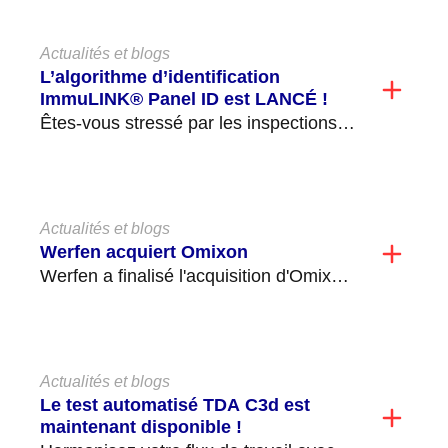
Actualités et blogs
L’algorithme d’identification
ImmuLINK® Panel ID est LANCÉ !
Êtes-vous stressé par les inspections,
le respect des procédures opératoires
standard (SOP) par le personnel,...
Actualités et blogs
Werfen acquiert Omixon
Werfen a finalisé l'acquisition d'Omixon,
une société privée basée à Budapest,
en Hongrie, qui se...
Actualités et blogs
Le test automatisé TDA C3d est
maintenant disponible !