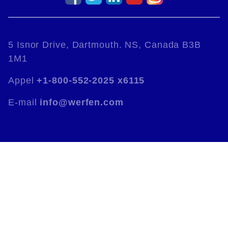
5 Isnor Drive, Dartmouth. NS, Canada B3B
1M1
Appel
+1-800-552-2025 x6115
E-mail
info@werfen.com