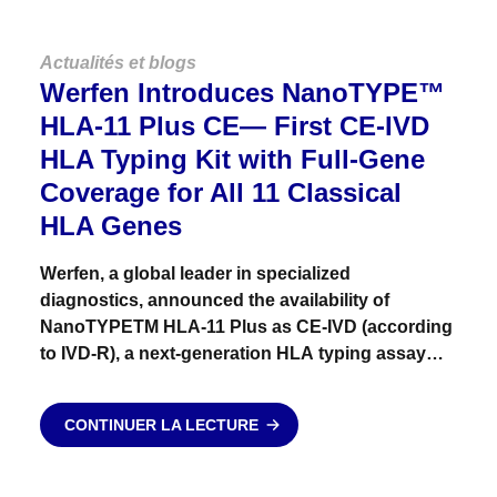
Actualités et blogs
Werfen Introduces NanoTYPE™
HLA-11 Plus CE— First CE-IVD
HLA Typing Kit with Full-Gene
Coverage for All 11 Classical
HLA Genes
Werfen, a global leader in specialized
diagnostics, announced the availability of
NanoTYPETM HLA-11 Plus as CE-IVD (according
to IVD-R), a next-generation HLA typing assay
offering true full-gene coverage — from 5′UTR to
3′UTR — across all 11 classical HLA genes....
CONTINUER LA LECTURE