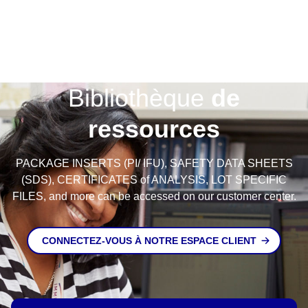
Bibliothèque
de
ressources
PACKAGE INSERTS (PI/ IFU), SAFETY DATA SHEETS
(SDS), CERTIFICATES of ANALYSIS, LOT SPECIFIC
FILES, and more can be accessed on our customer center.
CONNECTEZ-VOUS À NOTRE ESPACE CLIENT