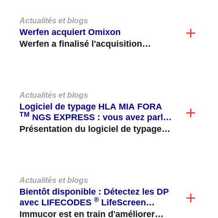
Actualités et blogs
Werfen acquiert Omixon
Werfen a finalisé l'acquisition
d'Omixon, une société privée basée
à Budapest, en Hongrie, qui se...
Actualités et blogs
Logiciel de typage HLA MIA FORA
TM
NGS EXPRESS : vous avez parlé,
nous vous avons écouté !
Présentation du logiciel de typage
HLA MIA FORA NGS EXPRESS, la
prochaine étape d'Immucor pour...
Actualités et blogs
Bientôt disponible : Détectez les DP
®
avec LIFECODES
LifeScreen
Deluxe !
Immucor est en train d'améliorer