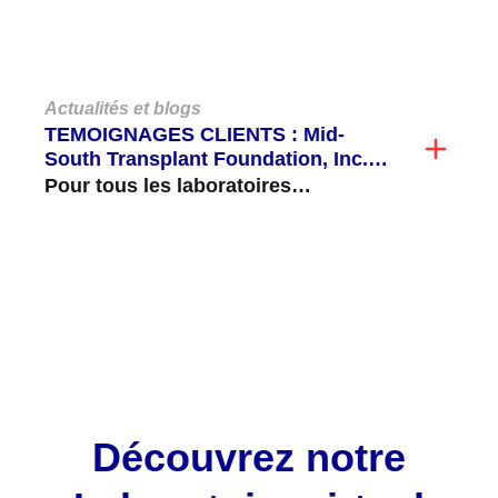
notre LIFECODES ® LifeScreen
Deluxe (LMX) pour ajouter des
billes...
Actualités et blogs
TEMOIGNAGES CLIENTS : Mid-
South Transplant Foundation, Inc.
Validation et mise en routine du C3d
Pour tous les laboratoires
d'histocompatibilité, les tests de
cytotoxicité dépendante du
complément (CDC) s'avèrent longs...
VOIR TOUT
Découvrez notre