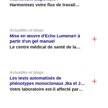
Harmonisez votre flux de travail
avec le nouveau test automatisé
TDA C3d d'Immucor, disponible
sur...
Actualités et blogs
Mise en œuvre d'Echo Lumena® à
partir d'un gel manuel
Le centre médical de santé de la
région de la capitale de l'Université
du Maryland...
Actualités et blogs
Les tests automatisés de
phénotypes monoclonaux Jka et Jkb
sont désormais disponibles sur le
Votre laboratoire est-il affecté par
®
NEO Iris
!
des pénuries de personnel et a-t-il
du mal à effectuer...