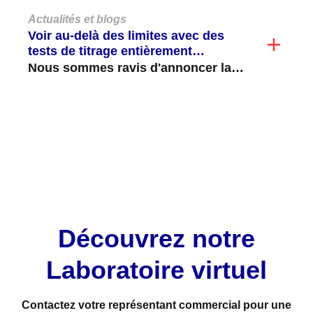
Actualités et blogs
Voir au-delà des limites avec des
tests de titrage entièrement
automatisés
Nous sommes ravis d'annoncer la
disponibilité de nos tests de titrage
ABO et non-ABO entièrement...
VOIR TOUT
Découvrez notre
Laboratoire virtuel
Contactez votre représentant commercial pour une