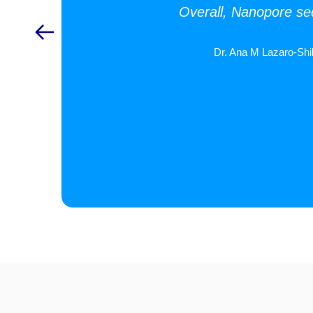
Overall, Nanopore seq
Dr. Ana M Lazaro-Shi