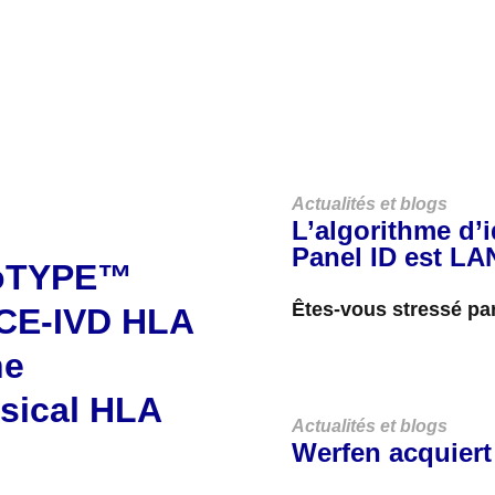
VOIR TOUTES LES ACTUALITÉS ET BLOGS
Actualités et blogs
L’algorithme d’
Panel ID est LA
noTYPE™
Êtes-vous stressé par
 CE-IVD HLA
procédures opératoire
ne
ssical HLA
Actualités et blogs
Werfen acquier