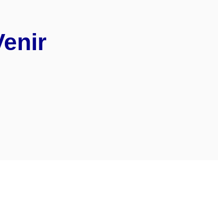
enir
tés