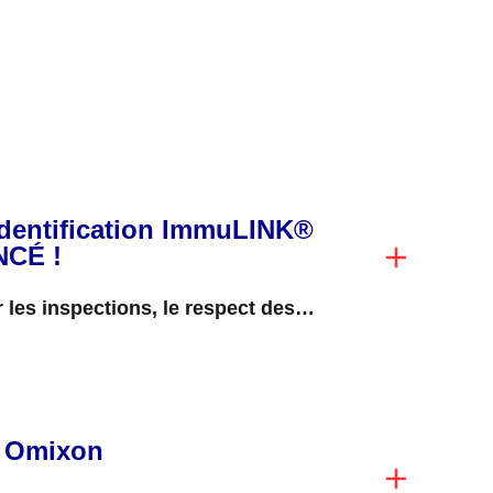
identification ImmuLINK®
NCÉ !
 les inspections, le respect des
s standard (SOP) par le personnel,...
t Omixon