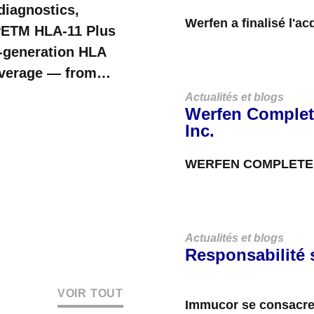
diagnostics,
Werfen a finalisé l'a
YPETM HLA-11 Plus
basée à Budapest, en 
t-generation HLA
coverage — from
al HLA genes....
Actualités et blogs
Werfen Complet
Inc.
WERFEN COMPLETES 
EXPANDING LEADERS
Werfen announced in
Actualités et blogs
Responsabilité 
VOIR TOUT
Immucor se consacre