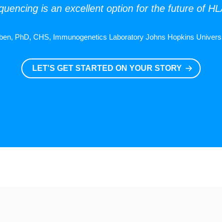
uencing is an excellent option for the future of H
ben, PhD, CHS, Immunogenetics Laboratory Johns Hopkins Universi
LET'S GET STARTED ON YOUR STORY