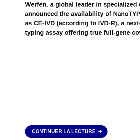
Werfen, a global leader in specialized 
announced the availability of NanoT
as CE-IVD (according to IVD-R), a nex
typing assay offering true full-gene 
5′UTR to 3′UTR — across all 11 classic
CONTINUER LA LECTURE