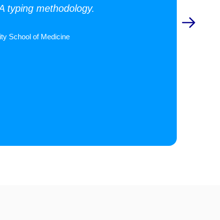
LA typing methodology.
ty School of Medicine