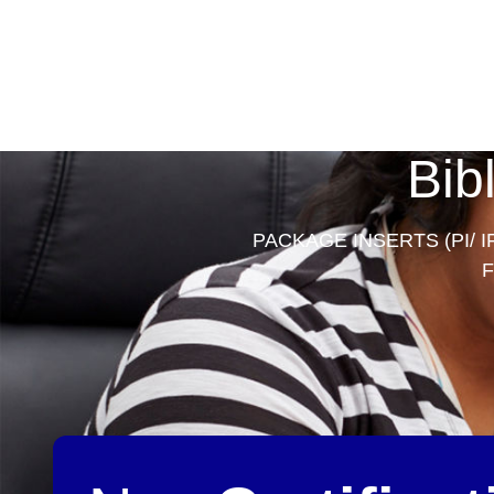
Bib
PACKAGE INSERTS (PI/ I
F