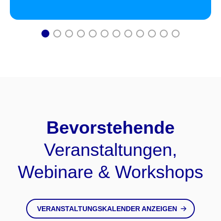
1
2
3
4
5
6
7
8
9
10
11
12
Bevorstehende
Veranstaltungen,
Webinare & Workshops
VERANSTALTUNGSKALENDER ANZEIGEN