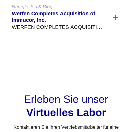
Neuigkeiten & Blog
für...
Werfen Completes Acquisition of
Immucor, Inc.
WERFEN COMPLETES ACQUISITION
OF IMMUCOR, INC., EXPANDING
LEADERSHIP IN SPECIALIZED
DIAGNOSTICS Werfen announced in
ALLE ANZEIGEN
November...
Erleben Sie unser
Virtuelles Labor
Kontaktieren Sie Ihren Vertriebsmitarbeiter für eine