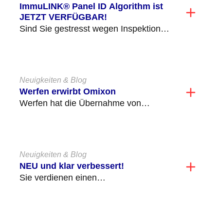
ImmuLINK® Panel ID Algorithm ist
JETZT VERFÜGBAR!
Sind Sie gestresst wegen Inspektionen,
der Einhaltung von SOPs durch das
Personal und der Aufrechterhaltung...
Neuigkeiten & Blog
Werfen erwirbt Omixon
Werfen hat die Übernahme von
Omixon abgeschlossen. Omixon ist ein
privates Unternehmen mit Sitz in...
Neuigkeiten & Blog
NEU und klar verbessert!
Sie verdienen einen
außergewöhnlichen Service und
Support, und unser NEUES
Kundencenter zeigt unser Engagement