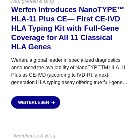
Neuigkeiten & Blog
Werfen Introduces NanoTYPE™
HLA-11 Plus CE— First CE-IVD
HLA Typing Kit with Full-Gene
Coverage for All 11 Classical
HLA Genes
Werfen, a global leader in specialized diagnostics,
announced the availability of NanoTYPETM HLA-11
Plus as CE-IVD (according to IVD-R), a next-
generation HLA typing assay offering true full-gene
coverage — from 5′UTR to 3′UTR — across all 11
classical HLA genes....
WEITERLESEN
Neuigkeiten & Blog