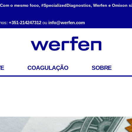
 Com o mesmo foco, #SpecializedDiagnostics, Werfen e Omixon s
nos:
+351-214247312
ou
info@werfen.com
TE
COAGULAÇÃO
SOBRE