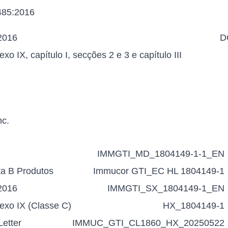
485:2016
2016
D
o IX, capítulo I, secções 2 e 3 e capítulo III
nc.
IMMGTI_MD_1804149-1-1_EN
sta B Produtos
Immucor GTI_EC HL 1804149-1
2016
IMMGTI_SX_1804149-1_EN
exo IX (Classe C)
HX_1804149-1
Letter
IMMUC_GTI_CL1860_HX_20250522